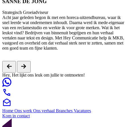
A
SANNE DE JONG
“
v
Strategisch Groeiadviseur
e
Acht jaar geleden begon ik met een horeca-uitzendbureau, waar ik
d
snel leerde wat ondernemen inhoudt. Daarna werd ik mede-eigenaar
w
van een reclamestudio en werkte ik voor grote merken. Wat ik het
leukst vind? Bedrijven van binnenuit begrijpen en hun verhaal
vertalen naar tekst en design. Met Hey Communicatie help ik MKB,
vastgoed en overheid om dat verhaal sterk neer te zetten, samen met
een goed team en fijne klanten.
Hey,
Het lijkt ons leuk om jullie te ontmoeten!
Home
Ons werk
Ons verhaal
Branches
Vacatures
Kom in contact